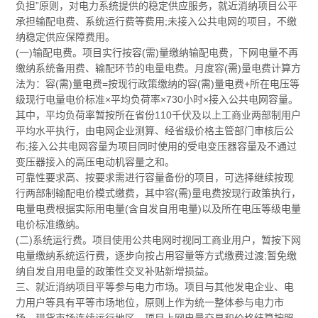
负担”原则，对电力系统提供的稳定供应服务，就近消纳项目公平
承担输配电费、系统运行费等费用;未接入公共电网的项目，不缴
纳稳定供应保障费用。
(一)输配电费。项目实行按容(需)量缴纳输配电费，下网电量不再
缴纳系统备用费、输配环节的电量电费。月度容(需)量电费计算方
法为：容(需)量电费=按现行政策缴纳的容(需)量电费+所在电压等
级现行电量电价标准×平均负荷率×730小时×接入公共电网容量。
其中，平均负荷率暂按所在省份110千伏及以上工商业两部制用户
平均水平执行，由电网企业测算、经省级价格主管部门审核后公
布;接入公共电网容量为项目同时使用的受电变压器容量及不通过
变压器接入的高压电动机容量之和。
可靠性要求高、按要求需进行容量备份的项目，可选择继续按现
行两部制输配电价模式缴费，其中容(需)量电费按现行政策执行，
电量电费根据实际用电量(含自发自用电量)以及所在电压等级电量
电价标准缴纳。
(二)系统运行费。项目使用公共电网时视同工商业用户，暂按下网
电量缴纳系统运行费，逐步向按占用容量等方式缴费过渡;暂免缴
纳自发自用电量的政策性交叉补贴新增损益。
三、就近消纳项目平等参与电力市场。项目与其他发电企业、电
力用户等具有平等市场地位，原则上作为统一整体参与电力市
场。现货市场连续运行地区，项目上网电量交易和价格结算按照