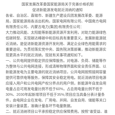
国家发展改革委国家能源局关于完善价格机制
促进新能源发电就近消纳的通知
各省、自治区、直辖市、新疆生产建设兵团发展改革委、能源
局，国家能源局各派出机构，国家电网有限公司、中国南方电网
有限责任公司、内蒙古电力(集团)有限责任公司：
大力推动风能、太阳能等新能源资源开发利用，对助力能源绿色
低碳转型、实现碳达峰碳中和目标具有重要意义。发展新能源就
近消纳，是促进新能源资源开发利用、满足企业绿色用能需求的
重要途径。为贯彻落实党中央、国务院决策部署，推动新能源实
现更高水平的就近消纳，现就有关事项通知如下。
一、公共电网提供稳定供应保障服务。对电源、负荷、储能等作
为整体与公共电网连接，形成清晰物理界面和安全责任界面、以
新能源发电为主要电源的就近消纳项目，公共电网按照接网容量
提供可靠供电等服务，保障其安全稳定用电。就近消纳项目电源
应接入用户和公共电网产权分界点的用户侧，新能源年自发自用
电量占总可用发电量比例不低于60%，占总用电量比例不低于
30%、2030年起新增项目不低于35%;项目应当具备分表计量条
件，由电网企业在发电、厂用电、并网、自发自用、储能等关口
安装计量装置，准确计量各环节电量数据。
二、就近消纳项目公平承担稳定供应保障费用。按照“谁受益、谁