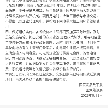
市场规则执行;现货市场未连续运行地区，原则上不向公共电网反
向送电、不开展送电结算。项目新能源上网电量不纳入新能源可
持续发展价格结算机制。项目用电时，应当直接参与市场交易，
不得由电网企业代理购电，并按照下网电量承担上网环节线损费
用。
四、做好组织实施。各省级价格主管部门要加强跟踪监测，及时
总结实施经验，提出完善的意见建议;加强政策解读，引导项目业
主单位等方面充分理解政策意图，及时回应社会关切。项目业主
单位向地方有关主管部门备案后，向电网企业提出接网申请，自
主确定接入电网容量，与电网企业签订供用电合同、购售电合
同、并网调度协议，明确安全等相关责任。电网企业应严格按要
求进行审核，并依据备案文件提供结算服务，每月将项目输配电
费、系统运行费等有关情况报告省级价格主管部门。
本通知自2025年10月1日起实施。实施日期前已接网的就近消纳
项目，由各地价格主管部门做好统筹衔接。
国家发展改革委
国家能源局
2025年9月9日