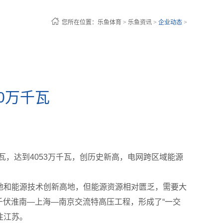
您所在位置：
乐鱼体育
>
乐鱼资讯
>
企业动态
>
0万千瓦
瓦，达到4053万千瓦，创历史新高，电网跨区域能源
费地和能源技术创新高地，但能源资源相对匮乏，需要大
0千伏淮南—上海—南京交流特高压工程，形成了“一交
往江苏。