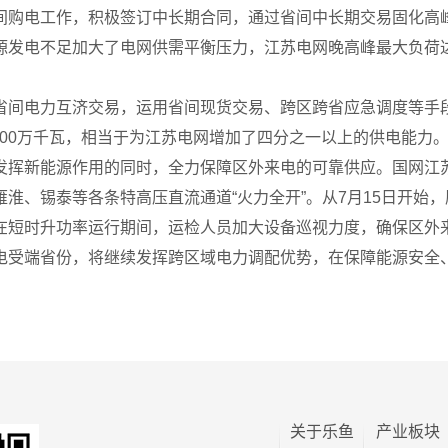
购电工作，积极签订中长期合同，通过省间中长期交易固化高峰
发电不足加大了电网供需平衡压力，江苏电网晚高峰最大负荷达
省间电力互济交易，运用省间现货交易、跨区跨省应急调度等手
000万千瓦，相当于为江苏电网增加了四分之一以上的供电能力
发挥新能源作用的同时，全力保障区外来电的可靠供应。国网江
淮、锡泰等各条特高压直流通道“火力全开”。从7月15日开始
在短时升功率运行期间，运检人员加大设备巡视力度，确保区外
电受端省份，将继续发挥跨区域电力调配优势，在保障能源安全
关于乐鱼
产业板块