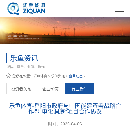
乐鱼资讯
诚信、尊重、创新、协作
您所在位置：
乐鱼体育
>
乐鱼资讯
>
企业动态
>
投资者关系
企业动态
行业新闻
乐鱼体育-岳阳市政府与中国能建签署战略合
作暨“电化洞庭”项目合作协议
时间：2026-04-06