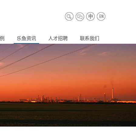
例
乐鱼资讯
人才招聘
联系我们