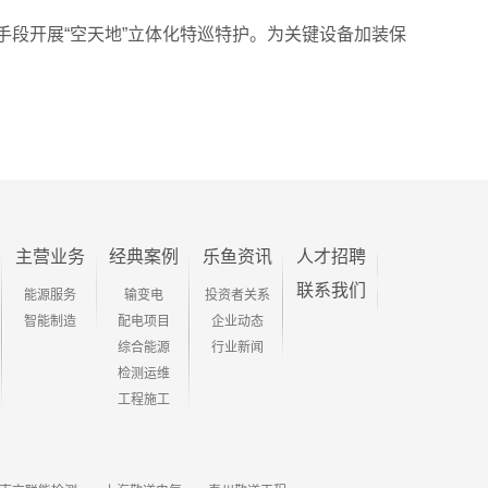
手段开展“空天地”立体化特巡特护。为关键设备加装保
主营业务
经典案例
乐鱼资讯
人才招聘
联系我们
能源服务
输变电
投资者关系
智能制造
配电项目
企业动态
综合能源
行业新闻
检测运维
工程施工