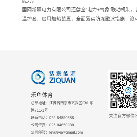
能力。
国网新疆电力有限公司还健全“电力+气象”联动机制
温护套、启用加热装置，全面落实防冻融冰措施，滚
乐鱼体育
总部地址：江苏省南京市玄武区中山东
路711-1号
关注官方微信
联系电话：025-84850388
公司传真：025-84850388
公司邮箱：leyutiyu@gmail.com