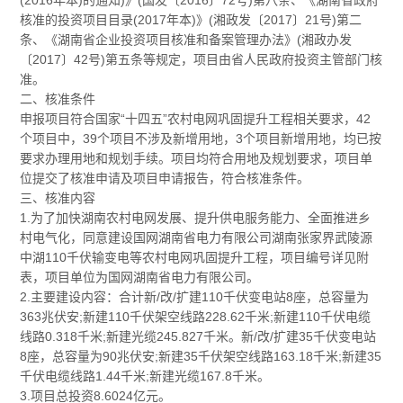
(2016年本)的通知)》(国发〔2016〕72号)第八条、《湖南省政府
核准的投资项目目录(2017年本)》(湘政发〔2017〕21号)第二
条、《湖南省企业投资项目核准和备案管理办法》(湘政办发
〔2017〕42号)第五条等规定，项目由省人民政府投资主管部门核
准。
二、核准条件
申报项目符合国家“十四五”农村电网巩固提升工程相关要求，42
个项目中，39个项目不涉及新增用地，3个项目新增用地，均已按
要求办理用地和规划手续。项目均符合用地及规划要求，项目单
位提交了核准申请及项目申请报告，符合核准条件。
三、核准内容
1.为了加快湖南农村电网发展、提升供电服务能力、全面推进乡
村电气化，同意建设国网湖南省电力有限公司湖南张家界武陵源
中湖110千伏输变电等农村电网巩固提升工程，项目编号详见附
表，项目单位为国网湖南省电力有限公司。
2.主要建设内容：合计新/改/扩建110千伏变电站8座，总容量为
363兆伏安;新建110千伏架空线路228.62千米;新建110千伏电缆
线路0.318千米;新建光缆245.827千米。新/改/扩建35千伏变电站
8座，总容量为90兆伏安;新建35千伏架空线路163.18千米;新建35
千伏电缆线路1.44千米;新建光缆167.8千米。
3.项目总投资8.6024亿元。