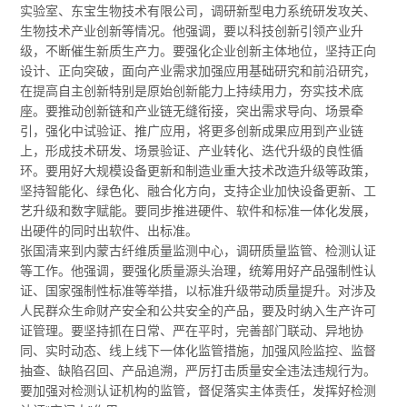
实验室、东宝生物技术有限公司，调研新型电力系统研发攻关、
生物技术产业创新等情况。他强调，要以科技创新引领产业升
级，不断催生新质生产力。要强化企业创新主体地位，坚持正向
设计、正向突破，面向产业需求加强应用基础研究和前沿研究，
在提高自主创新特别是原始创新能力上持续用力，夯实技术底
座。要推动创新链和产业链无缝衔接，突出需求导向、场景牵
引，强化中试验证、推广应用，将更多创新成果应用到产业链
上，形成技术研发、场景验证、产业转化、迭代升级的良性循
环。要用好大规模设备更新和制造业重大技术改造升级等政策，
坚持智能化、绿色化、融合化方向，支持企业加快设备更新、工
艺升级和数字赋能。要同步推进硬件、软件和标准一体化发展，
出硬件的同时出软件、出标准。
张国清来到内蒙古纤维质量监测中心，调研质量监管、检测认证
等工作。他强调，要强化质量源头治理，统筹用好产品强制性认
证、国家强制性标准等举措，以标准升级带动质量提升。对涉及
人民群众生命财产安全和公共安全的产品，要及时纳入生产许可
证管理。要坚持抓在日常、严在平时，完善部门联动、异地协
同、实时动态、线上线下一体化监管措施，加强风险监控、监督
抽查、缺陷召回、产品追溯，严厉打击质量安全违法违规行为。
要加强对检测认证机构的监管，督促落实主体责任，发挥好检测