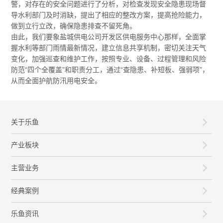
警，对存在的安全问题进行了分析，对检查发现安全隐患现场督
导水利部门及时消缺，提出了相应的整改方案，提高抢险能力，
做到立行立改，确保隐患排查不留死角。
由此，我们要象盐城供电公司开发区供电服务中心那样，全面掌
握水利等部门雨情最新情况，建立信息共享机制，密切关注天气
变化，加强巡查和维护工作，按照专业、设备、过程管理和风险
防范“四个全覆盖”和职责分工，通过“查隐患、补短板、强弱项”，
从而全面护航防汛用电安全。
关于乐鱼
产业板块
主营业务
经典案例
乐鱼资讯