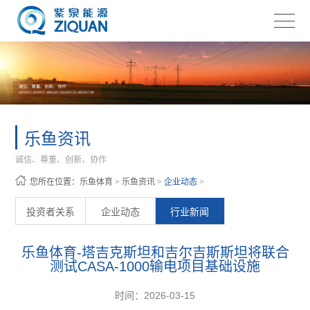
乐鱼资讯
诚信、尊重、创新、协作
您所在位置：
乐鱼体育
>
乐鱼资讯
>
企业动态
>
投资者关系
企业动态
行业新闻
乐鱼体育-塔吉克斯坦和吉尔吉斯斯坦将联合
测试CASA-1000输电项目基础设施
时间：2026-03-15