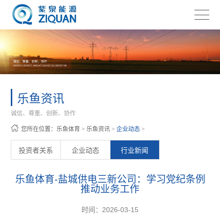
乐鱼资讯
诚信、尊重、创新、协作
您所在位置：
乐鱼体育
>
乐鱼资讯
>
企业动态
>
投资者关系
企业动态
行业新闻
乐鱼体育-盐城供电三新公司：学习党纪条例
推动业务工作
时间：2026-03-15