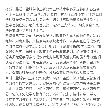
报载：最近，盐城供电三新公司工程技术中心党支部组织各业务
所全体党员开展“启动党纪学习教育，有力推动各项工作”主题党日
活动暨党纪学习教育动员大会，切实提高政治素养和党性修养，
坚定理想信念，强化宗旨意识，深化“三力”行动，切实转变作风，
快速推动业务所各项工作。
盐城供电三新公司把开展党纪学习教育作为重大政治任务，精心
组织、周密安排，严格落实各项规定动作，以实实在在的成效教
育引导党员干部学纪、知纪、明纪、守纪;他们把握学习重点，加
强督促落实，通过线上教育平台开展教育培训，加强宣传引导，
切实把党纪学习教育成效转化为推动高质量发展的强大动力;他们
通过举办读书班，开展主题党日等方式原原本本学条例，召开警
示教育会议，组织全体党员开展大讨论大反思做深做实警示教
育，全面加强党的纪律建设，推动全面从严治党向纵深发展。
同时，盐城供电三新公司聚焦学习这一主线，深刻领悟党纪条例
学习教育的重大意义，切实把思想和行动统一到党中央决策部署
上来，认真组织好中心组学习班、读书班或研习班，传达习近平
总书记关于党纪学习教育重要讲话和重要指示精神，集中学习
《党史学习教育工作条例》、《中国共产党纪律处分条例》等文
件内容，观看视频《榜样8》，以“学党纪”为主线、学《条例》为