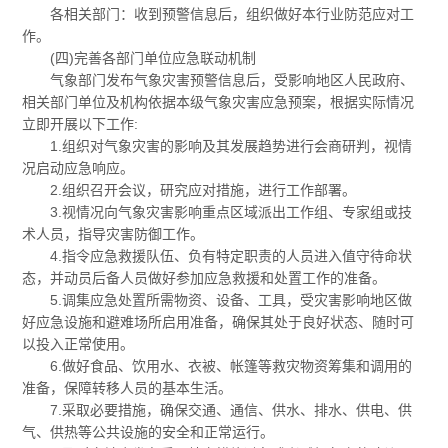
各相关部门：收到预警信息后，组织做好本行业防范应对工
作。
(四)完善各部门单位应急联动机制
气象部门发布气象灾害预警信息后，受影响地区人民政府、
相关部门单位及机构依据本级气象灾害应急预案，根据实际情况
立即开展以下工作:
1.组织对气象灾害的影响及其发展趋势进行会商研判，视情
况启动应急响应。
2.组织召开会议，研究应对措施，进行工作部署。
3.视情况向气象灾害影响重点区域派出工作组、专家组或技
术人员，指导灾害防御工作。
4.指令应急救援队伍、负有特定职责的人员进入值守待命状
态，并动员后备人员做好参加应急救援和处置工作的准备。
5.调集应急处置所需物资、设备、工具，受灾害影响地区做
好应急设施和避难场所启用准备，确保其处于良好状态、随时可
以投入正常使用。
6.做好食品、饮用水、衣被、帐篷等救灾物资筹集和调用的
准备，保障转移人员的基本生活。
7.采取必要措施，确保交通、通信、供水、排水、供电、供
气、供热等公共设施的安全和正常运行。