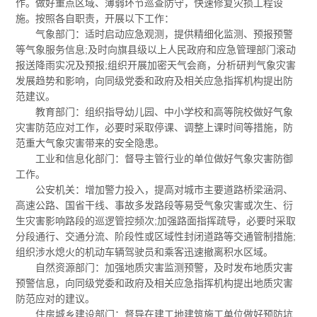
作。做好重点区域、薄弱环节巡查防守，快速修复灾损工程设
施。按照各自职责，开展以下工作：
气象部门：适时启动应急观测，提供精细化监测、预报预警
等气象服务信息;及时向旗县级以上人民政府和应急管理部门滚动
报送降雨实况及预报;组织开展加密天气会商，分析研判气象灾害
发展趋势和影响，向同级党委和政府及相关应急指挥机构提出防
范建议。
教育部门：组织指导幼儿园、中小学校和高等院校做好气象
灾害防范应对工作，必要时采取停课、调整上课时间等措施，防
范重大气象灾害带来的安全隐患。
工业和信息化部门：督导主管行业的单位做好气象灾害防御
工作。
公安机关：增加警力投入，提高对城市主要道路桥梁涵洞、
高速公路、国省干线、事故多发路段等易受气象灾害或次生、衍
生灾害影响路段的巡逻管控频次;加强路面指挥疏导，必要时采取
分段通行、交通分流、阶段性或区域性封闭道路等交通管制措施;
组织涉水熄火的机动车辆驾驶员和乘客迅速撤离积水区域。
自然资源部门：加强地质灾害监测预警，及时发布地质灾害
预警信息，向同级党委和政府及相关应急指挥机构提出地质灾害
防范应对的建议。
住房城乡建设部门：督导在建工地建筑施工单位做好预防坑