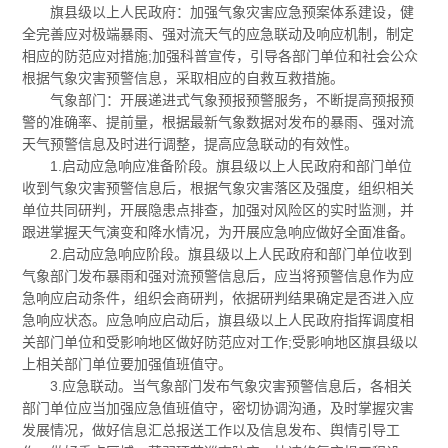
旗县级以上人民政府：加强气象灾害应急预案体系建设，健
全完善应对极端暴雨、强对流天气的应急联动及响应机制，制定
相应的防范应对措施;加强科普宣传，引导各部门单位和社会公众
根据气象灾害预警信息，采取相应的自救互救措施。
气象部门：开展递进式气象预报预警服务，不断提高预报预
警的准确率、提前量，根据最新气象数据对发布的暴雨、强对流
天气预警信息及时进行调整，提高应急联动的有效性。
1.启动应急响应准备阶段。旗县级以上人民政府和部门单位
收到气象灾害预警信息后，根据气象灾害落区及强度，组织相关
单位共同研判，开展隐患点排查，加强对风险区的实时监测，并
跟进掌握天气演变和降水情况，为开展应急响应做好全面准备。
2.启动应急响应阶段。旗县级以上人民政府和部门单位收到
气象部门发布暴雨和强对流预警信息后，应当将预警信息作为应
急响应启动条件，组织会商研判，依据研判结果确定是否进入应
急响应状态。应急响应启动后，旗县级以上人民政府指挥调度相
关部门单位和受影响地区做好防范应对工作;受影响地区旗县级以
上相关部门单位要加强值班值守。
3.应急联动。当气象部门发布气象灾害预警信息后，各相关
部门单位应当加强应急值班值守，密切协调沟通，及时掌握灾害
发展情况，做好信息汇总报送工作以及信息发布、舆情引导工