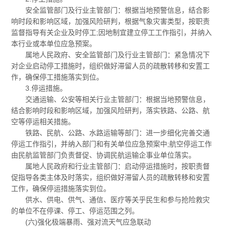
安全监管部门及行业主管部门：根据当地预警信息，结合影
响时段和影响区域，加强风险研判，根据气象灾害类型，按职责
监督指导有关企业及时停工;因地制宜建立停工工作指引，并纳入
本行业或本单位应急预案。
属地人民政府、安全监管部门及行业主管部门：紧急情况下
对企业启动停工措施时，组织做好滞留人员的疏散转移和安置工
作，确保停工措施落实到位。
3.停运措施。
交通运输、公安等相关行业主管部门：根据当地预警信息，
结合影响时段和影响区域，加强风险研判，落实铁路、公路、航
空等停运相关措施。
铁路、民航、公路、水路运输等部门：进一步细化完善交通
停运工作指引，并纳入部门和有关单位应急预案中;航空停运工作
由民航监管部门负责督促、协调民航运输企事业单位落实。
属地人民政府和行业主管部门：启动停运措施时，按职责督
促指导各类主体及时落实，组织做好滞留人员的疏散转移和安置
工作，确保停运措施落实到位。
供水、供电、供气、通信、医疗等关乎民生和参与抢险救灾
的单位不在停课、停工、停运范围之列。
(六)强化极端暴雨、强对流天气应急联动