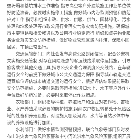
壁坍塌和基坑排水工作准备;指导高空等户外建筑施工作业单位做
好防范准备，必要时实施停工措施;做好城市内涝监测预警和防范
应对工作;指导和组织市政、供水、供暖、供气、园林绿化、污水
处理和垃圾处理等市政公用行业落实气象灾害防范措施，确保城
市主要道路和桥梁畅通以及公用行业稳定运行;组织和督导物业服
务企业落实安全防范措施，做好物业管理区域内排涝，保障小区
居民、车辆正常出行。
交通运输部门：向社会发布高速公路封闭信息，配合公安机
关实施交通管制;对存在风险隐患的客运线路采取停运措施，引导
旅客乘坐其他交通工具;指导公交企业合理调度公交线路，在车辆
运行安全的前提下做好城市公共交通运力保障;指导城市轨道交通
运营单位评估城市轨道交通的运行安全，根据评估结果提前采取
安全防范措施，必要时采取停运措施;通知水上、水下等户外作业
单位做好防范准备，必要时采取停止作业措施。
农牧部门：组织指导种植、养殖场户和企业对农作物、畜牧
业、水产养殖采取必要的防护措施;组织农户牧民转移处于危险区
域的牲畜和养殖设施，对设施大棚及河流、水库等自然水体中布
设的养殖设施进行加固。
水利部门：做好水情监测预警预报，联合气象等部门及时发
布山洪灾害气象风险预警和中小河流洪水气象风险预警;组织开展