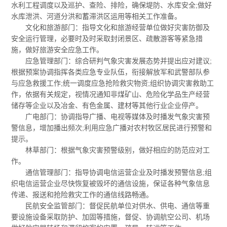
水利工程调度以及巡护、查险、排险，确保堤防、水库安全;做好
水库泄洪、河道分洪和蓄滞洪区运用等相关工作准备。
文化和旅游部门：指导文化和旅游经营单位做好灾害防御及
安全运行管理，必要时及时采取封闭景区、疏散游客等紧急措
施，做好旅游安全应急工作。
应急管理部门：综合研判气象灾害发展态势并提出应对建议;
根据预案协调指挥各类应急专业队伍，衔接解放军和武警部队参
与应急救援工作;统一调度应急抢险救灾物资;组织协调灾害救助工
作，依据有关规定，视情况通知非煤矿山、危险化学品生产经营
储存等企业以及冶金、有色金属、建材等其他行业企业停产。
广电部门：协调指导广播、电视等媒体及时播发气象灾害预
警信息，增加播出频次;利用应急广播对农村牧区居民进行预警和
提示。
林草部门：根据气象灾害预警级别，做好相应的防范应对工
作。
通信管理部门：指导协调电信运营企业及时播发预警信息;组
织电信运营企业尽快恢复被毁坏的通信设施，保证各种气象信息
传递、报送和抢险救灾工作的通信线路畅通。
民航安全监管部门：督促民航单位对供水、供电、通信等重
要设施设备采取防护、加固等措施，督促、协调航空公司、机场