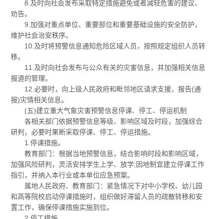
8.及时向社会发布采取特定措施避免或者减轻危害的建议、
劝告。
9.加强对重点单位、重要部位和重要基础设施的安全防护，
维护社会治安秩序。
10.及时将预警信息通知危险区域人员，按照规定组织人员转
移。
11.及时向社会发布与公众有关的灾害信息，并加强相关信息
报道的管理。
12.必要时，向上级人民政府和毗邻地区请求支援，报告(通
报)灾情相关信息。
(五)建立重大气象灾害预警信息停课、停工、停运机制
各相关部门依据预警信息等级、影响区域及时段，加强综合
研判，必要时果断采取停课、停工、停运措施。
1.停课措施。
教育部门：根据当地预警信息，结合影响时段和影响区域，
加强风险研判，灵活安排学生上学、放学;因地制宜建立停课工作
指引，并纳入本行业或本单位应急预案。
属地人民政府、教育部门：紧急情况下对中小学校、幼儿园
和高等院校启动停课措施时，组织做好滞留人员的疏散转移和安
置工作，确保停课措施实施到位。
2.停工措施。