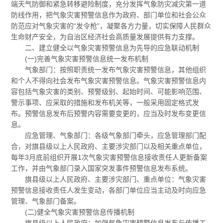
端天气防御和紧急转移避险制度，充分发挥气象防灾减灾第一道
防线作用，把气象灾害预警信息作为政府、部门单位和社会公众
防范应对气象灾害的“发令枪”，凝聚各方力量，切实保障人民群众
生命财产安全，为自治区经济社会高质量发展提供有力支撑。
二、建立健全以气象灾害预警信息为先导的应急联动机制
(一)完善气象灾害预警信息统一发布机制
气象部门：按照职责统一发布气象灾害预警信息，其他组织
和个人不得向社会发布气象灾害预警信息。气象灾害预警信息内
容包括气象灾害的类别、预警级别、起始时间、可能影响范围、
警示事项、应采取的措施和发布机关等，一般采用固定格式发
布。预警信息发布后预警内容需要变更的，应当及时发布变更信
息。
应急管理、气象部门：各级气象部门牵头，应急管理部门配
合，对旗县级以上人民政府、主要涉灾部门以及相关重点单位，
每年3月底前组织开展1次气象灾害预警信息接收责任人更新备案
工作，并由气象部门录入国家突发事件预警信息发布系统。
旗县级以上人民政府、主要涉灾部门、重点单位：气象灾害
预警信息接收责任人发生变动，各部门单位应当主动及时向应急
管理、气象部门备案。
(二)健全气象灾害预警信息传播机制
旗县级以上人民政府：加强气象灾害预警信息发布与传播工