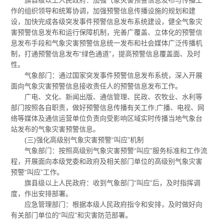
作的组织领导和统筹协调，加强预警信息传播设施的规划和建
设，加快完成各级突发事件预警信息发布系统建设，健全气象灾
害预警信息发布和运行保障机制，完善广覆盖、立体化的预警信
息发布手段和气象灾害预警信息统一发布和社会媒体广泛传播机
制，打通预警信息发布“绿色通道”，提高预警信息覆盖面、及时
性。
气象部门：通过国家突发事件预警信息发布系统，深入开展
面向气象灾害预警信息接收责任人的预警信息发布工作。
广电、文化、新闻出版、通信管理、民政、农牧业、水利等
部门按照各自职责，做好预警信息传播有关工作;广播、电视、网
络等媒体及通信运营单位负责向受影响区域实时传播当地气象台
站发布的气象灾害预警信息。
(三)强化高级别气象灾害预警“叫应”机制
气象部门：按照高级别气象灾害预警“叫应”服务标准和工作流
程，开展面向本级党委和政府及相关部门单位的高级别气象灾害
预警“叫应”工作。
旗县级以上人民政府：收到气象部门“叫应”后，及时指挥调
度，作出安排部署。
应急管理部门：根据本级人民政府指令和安排，及时做好向
有关部门单位的“叫应”和灾害防范部署。