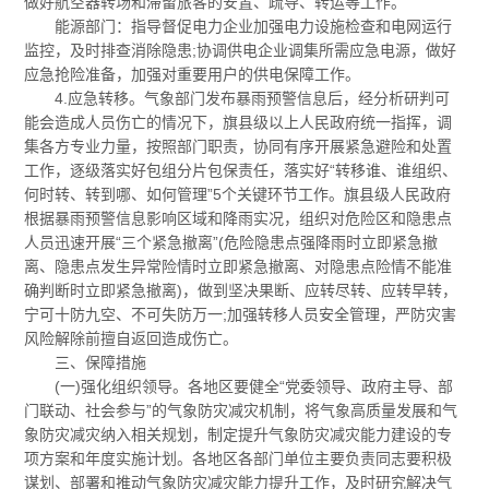
做好航空器转场和滞留旅客的安置、疏导、转运等工作。
能源部门：指导督促电力企业加强电力设施检查和电网运行
监控，及时排查消除隐患;协调供电企业调集所需应急电源，做好
应急抢险准备，加强对重要用户的供电保障工作。
4.应急转移。气象部门发布暴雨预警信息后，经分析研判可
能会造成人员伤亡的情况下，旗县级以上人民政府统一指挥，调
集各方专业力量，按照部门职责，协同有序开展紧急避险和处置
工作，逐级落实好包组分片包保责任，落实好“转移谁、谁组织、
何时转、转到哪、如何管理”5个关键环节工作。旗县级人民政府
根据暴雨预警信息影响区域和降雨实况，组织对危险区和隐患点
人员迅速开展“三个紧急撤离”(危险隐患点强降雨时立即紧急撤
离、隐患点发生异常险情时立即紧急撤离、对隐患点险情不能准
确判断时立即紧急撤离)，做到坚决果断、应转尽转、应转早转，
宁可十防九空、不可失防万一;加强转移人员安全管理，严防灾害
风险解除前擅自返回造成伤亡。
三、保障措施
(一)强化组织领导。各地区要健全“党委领导、政府主导、部
门联动、社会参与”的气象防灾减灾机制，将气象高质量发展和气
象防灾减灾纳入相关规划，制定提升气象防灾减灾能力建设的专
项方案和年度实施计划。各地区各部门单位主要负责同志要积极
谋划、部署和推动气象防灾减灾能力提升工作，及时研究解决气