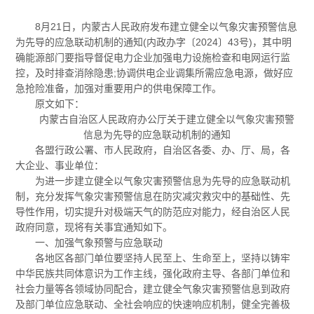
8月21日，内蒙古人民政府发布建立健全以气象灾害预警信息
为先导的应急联动机制的通知(内政办字〔2024〕43号)，其中明
确能源部门要指导督促电力企业加强电力设施检查和电网运行监
控，及时排查消除隐患;协调供电企业调集所需应急电源，做好应
急抢险准备，加强对重要用户的供电保障工作。
原文如下：
内蒙古自治区人民政府办公厅关于建立健全以气象灾害预警
信息为先导的应急联动机制的通知
各盟行政公署、市人民政府，自治区各委、办、厅、局，各
大企业、事业单位：
为进一步建立健全以气象灾害预警信息为先导的应急联动机
制，充分发挥气象灾害预警信息在防灾减灾救灾中的基础性、先
导性作用，切实提升对极端天气的防范应对能力，经自治区人民
政府同意，现将有关事宜通知如下。
一、加强气象预警与应急联动
各地区各部门单位要坚持人民至上、生命至上，坚持以铸牢
中华民族共同体意识为工作主线，强化政府主导、各部门单位和
社会力量等各领域协同配合，建立健全气象灾害预警信息到政府
及部门单位应急联动、全社会响应的快速响应机制，健全完善极