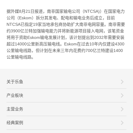
据外媒8月21日报道，南非国家输电公司（NTCSA)）在国家电力
公司（Eskom）拆分其发电、配电和输电业务后成立，目前
NTCSA已指定19家当地承包商协助扩大南非电网容量。南非需要
约3900亿兰特加强输电能力并将新能源项目接入电网，该笔资金
将用于资助Eskom输电发展计划，该计划提出到2032年需要安装
超过14000公里新高压输电线。Eskom在过去10年内仅建设4300
公里输电线路，但计划在未来三年内花费约700亿兰特建设1400
公里输电线路。
关于乐鱼
产业板块
主营业务
经典案例