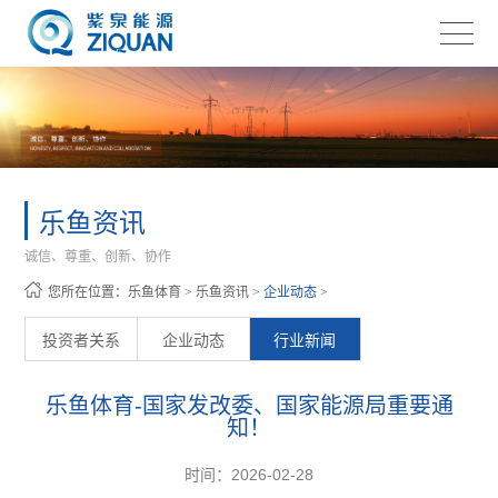
乐鱼资讯
诚信、尊重、创新、协作
您所在位置：
乐鱼体育
>
乐鱼资讯
>
企业动态
>
投资者关系
企业动态
行业新闻
乐鱼体育-国家发改委、国家能源局重要通
知！
时间：2026-02-28