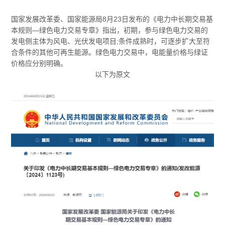
国家发展改革委、国家能源局8月23日发布的《电力中长期交易基
本规则—绿色电力交易专章》指出，初期，参与绿色电力交易的
发电侧主体为风电、光伏发电项目;条件成熟时，可逐步扩大至符
合条件的其他可再生能源。绿色电力交易中，电能量价格与绿证
价格应分别明确。
以下为原文