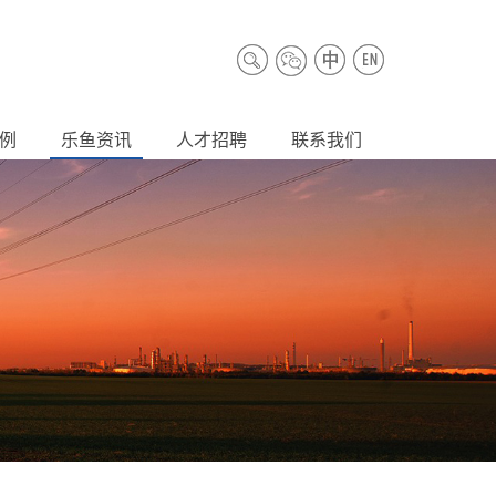
例
乐鱼资讯
人才招聘
联系我们