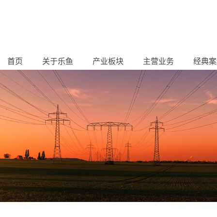
首页
关于乐鱼
产业板块
主营业务
经典案