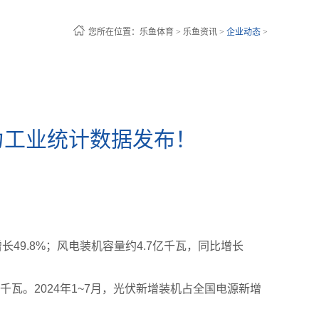
您所在位置：
乐鱼体育
>
乐鱼资讯
>
企业动态
>
电力工业统计数据发布！
长49.8%；风电装机容量约4.7亿千瓦，同比增长
万千瓦。2024年1~7月，光伏新增装机占全国电源新增