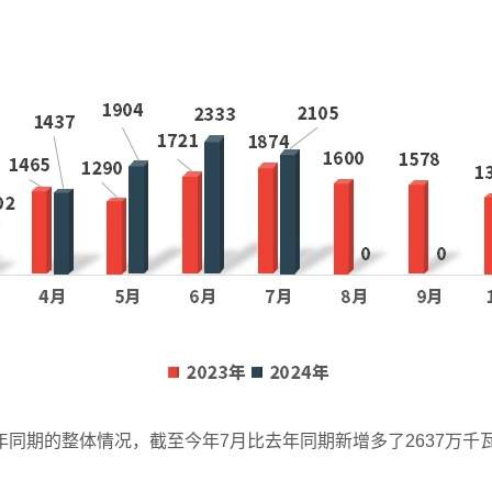
同期的整体情况，截至今年7月比去年同期新增多了2637万千