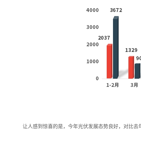
让人感到惊喜的是，今年光伏发展态势良好，对比去年