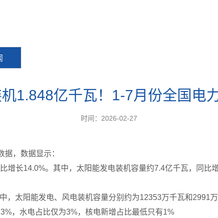
闻
机1.848亿千瓦！1-7月份全国
时间：2026-02-27
计数据，数据显示：
比增长14.0%。其中，太阳能发电装机容量约7.4亿千瓦，同比增
。其中，太阳能发电、风电装机容量分别约为12353万千瓦和2991
13%，水电占比仅为3%，核电新增占比最低只有1%