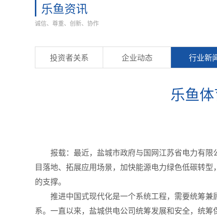
乐鱼资讯
诚信、尊重、创新、协作
投资者关系
企业动态
行业新
乐鱼体
报载：最近，盐城市政府与国网江苏省电力有限公
目落地、拓展应用场景，加快能源电力绿色低碳转型
的支撑。
推进中国式现代化是一个系统工程，需要统筹兼顾
系。一直以来，盐城供电公司统筹发展和安全，统筹