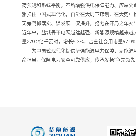
荷预测和系统平衡，不断增强供电保障能力、应急处置
紧扣住中国式现代化，自觉在大局下谋划、在大势中
无旁骛抓落实、谋发展、促提升，努力在开局之年交出
近年来，盐城骨干电网越建越强，新能源规模越来越大，
量279.2亿千瓦时，增长5.3%，占全社会用电量5
为中国式现代化提供坚强能源电力保障，是能源电
命担当，保障电力安全可靠供应，传承发扬“争先领先