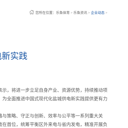
您所在位置：
乐鱼体育
>
乐鱼资讯
>
企业动态
>
电新实践
示，将进一步立足自身产业、资源优势，持续推动项
，为全面推进中国式现代化盐城供电新实践提供更有力
与策略、守正与创新、效率与公平等一系列重大关
放在首位，统筹平衡区外来电与省内发电，精准开展负