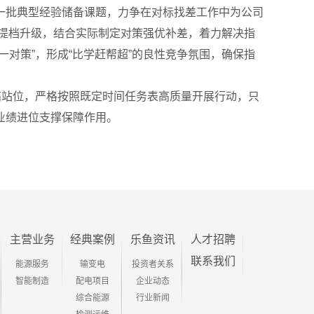
一批典型经验储备课题，力争在对标找差工作中为公司
提档升级，结合实际制定对策强优补差，着力解决指
对策”，形成“比学赶帮超”的良性竞争氛围，确保指
站位，严格按照既定时间任务表高质量开展行动，只
业绩进位支撑保障作用。
主营业务
经典案例
乐鱼资讯
人才招聘
联系我们
能源服务
输变电
投资者关系
智能制造
配电项目
企业动态
综合能源
行业新闻