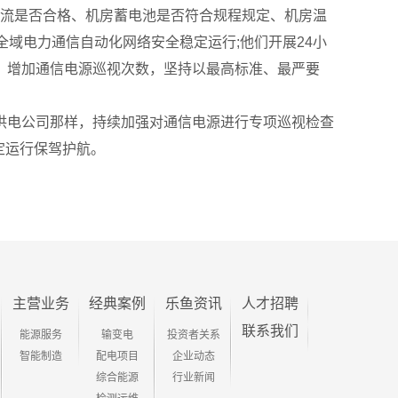
、电流是否合格、机房蓄电池是否符合规程规定、机房温
域电力通信自动化网络安全稳定运行;他们开展24小
。增加通信电源巡视次数，坚持以最高标准、最严要
。
电公司那样，持续加强对通信电源进行专项巡视检查
定运行保驾护航。
主营业务
经典案例
乐鱼资讯
人才招聘
联系我们
能源服务
输变电
投资者关系
智能制造
配电项目
企业动态
综合能源
行业新闻