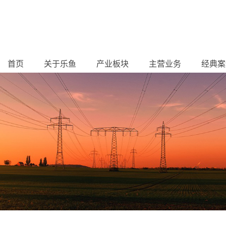
首页
关于乐鱼
产业板块
主营业务
经典案