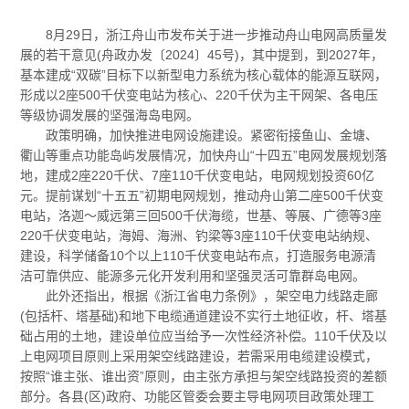
8月29日，浙江舟山市发布关于进一步推动舟山电网高质量发
展的若干意见(舟政办发〔2024〕45号)，其中提到，到2027年，
基本建成“双碳”目标下以新型电力系统为核心载体的能源互联网，
形成以2座500千伏变电站为核心、220千伏为主干网架、各电压
等级协调发展的坚强海岛电网。
政策明确，加快推进电网设施建设。紧密衔接鱼山、金塘、
衢山等重点功能岛屿发展情况，加快舟山“十四五”电网发展规划落
地，建成2座220千伏、7座110千伏变电站，电网规划投资60亿
元。提前谋划“十五五”初期电网规划，推动舟山第二座500千伏变
电站，洛迦～威远第三回500千伏海缆，世基、等展、广德等3座
220千伏变电站，海姆、海洲、钓梁等3座110千伏变电站纳规、
建设，科学储备10个以上110千伏变电站布点，打造服务电源清
洁可靠供应、能源多元化开发利用和坚强灵活可靠群岛电网。
此外还指出，根据《浙江省电力条例》，架空电力线路走廊
(包括杆、塔基础)和地下电缆通道建设不实行土地征收，杆、塔基
础占用的土地，建设单位应当给予一次性经济补偿。110千伏及以
上电网项目原则上采用架空线路建设，若需采用电缆建设模式，
按照“谁主张、谁出资”原则，由主张方承担与架空线路投资的差额
部分。各县(区)政府、功能区管委会要主导电网项目政策处理工