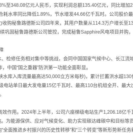
8%至348.08亿元人民币，实现利润总额135.40亿元，同比增加
;综合耗水率同比降低1.89%，节水增发44.66亿千瓦时。公司股价最
购秘鲁路德斯公司四年来，其用户数量从114.3万户增长至1
续巩固秘鲁路德斯公司管控，完成秘鲁Sapphire风电项目并购，
障
存水、检修任务相对集中等挑战，会同中国国家气候中心、长江流
，中国“国之重器”防洪第一功能全面彰显。
峡水库入库流量最高达50,000立方米每秒)，累计拦蓄洪水超1
级电站单日最大发电量15亿千瓦时、最高110台机组全开、最大
。
作用。2024年上半年，公司六座梯级电站生产1,206.18
2.74万吨。为能源保供、应对气候变化、助力实现碳达峰碳中和目标
心向“全面推进乡村振兴的历史性转移”和“三个转变”等新形势新