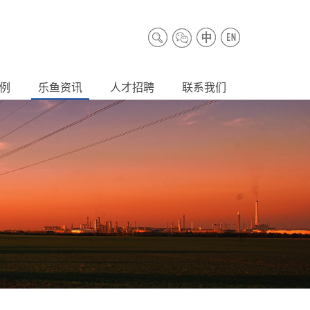
例
乐鱼资讯
人才招聘
联系我们