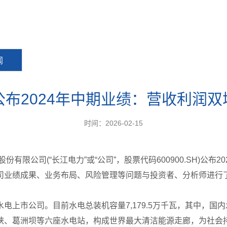
闻
公布2024年中期业绩：营收利润双
时间：2026-02-15
份有限公司(“长江电力”或“公司”，股票代码600900.SH)公
司业绩成果、业务布局、风险管理等问题与投资者、分析师进行
市公司。目前水电总装机容量7,179.5万千瓦，其中，国内水电装
、葛洲坝等六座水电站，构成世界最大清洁能源走廊，为社会持续