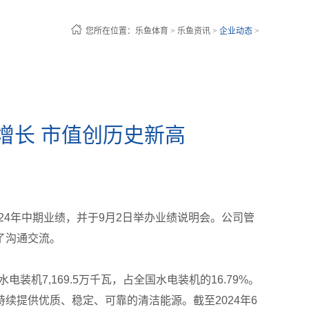
您所在位置：
乐鱼体育
>
乐鱼资讯
>
企业动态
>
增长 市值创历史新高
布2024年中期业绩，并于9月2日举办业绩说明会。公司管
了沟通交流。
机7,169.5万千瓦，占全国水电装机的16.79%。
提供优质、稳定、可靠的清洁能源。截至2024年6