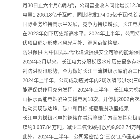
月30日止六个月(“期内”)，公司营业收入同比增长12.3
电量1,206.18亿千瓦时，同比增发174.05亿千瓦时
国际业务维持高水平发展，竞争力持续增强。长江电力收
在2023年创下历史新高水平。2024年上半年，公司持
伏项目逐步形成水风光互补、源网荷储格局。
防洪保供 为中国式现代化建设提供安全可靠的能源保
2024年3月以来，长江电力克服梯级水库历史最多
判防洪度汛形势，全力做好长江干流梯级水库消落工作
2024年上半年，公司成功应对年内2场次编号洪水(三
能源保供作用充分发挥，2024年上半年，长江电力梯
山抽水蓄能电站紧急支援电网18次、开停机2002台次
推动实现碳达峰、碳中和目标 拓展脱贫攻坚成果
长江电力梯级水电站继续在减污降碳等方面发挥积极高效
煤约3,637.84万吨，减少二氧化碳排放约9,90
此外，2024年上半年，公司紧密结合“三农”工作重