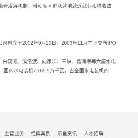
融合发展机制，带动库区群众就地就近就业和增收致
2002年9月29日，2003年11月在上交所IPO
、白鹤滩、溪洛渡、向家坝、三峡、葛洲坝等六座水电
，国内水电装机7,169.5万千瓦，占全国水电装机的
主营业务
经典案例
乐鱼资讯
人才招聘