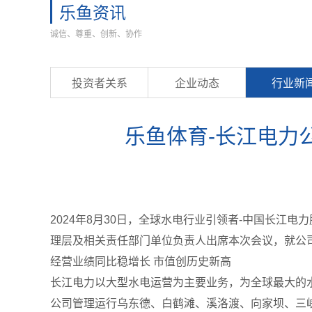
乐鱼资讯
诚信、尊重、创新、协作
投资者关系
企业动态
行业新
乐鱼体育-长江电力
2024年8月30日，全球水电行业引领者-中国长江电力股
理层及相关责任部门单位负责人出席本次会议，就公
经营业绩同比稳增长 市值创历史新高
长江电力以大型水电运营为主要业务，为全球最大的水电上
公司管理运行乌东德、白鹤滩、溪洛渡、向家坝、三峡