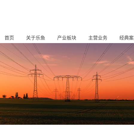
首页
关于乐鱼
产业板块
主营业务
经典案