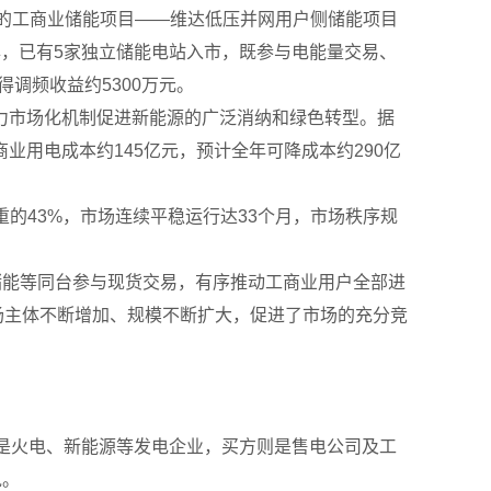
的工商业储能项目——维达低压并网用户侧储能项目
年，已有5家独立储能电站入市，既参与电能量交易、
调频收益约5300万元。
市场化机制促进新能源的广泛消纳和绿色转型。据
用电成本约145亿元，预计全年可降成本约290亿
重的43%，市场连续平稳运行达33个月，市场秩序规
能等同台参与现货交易，有序推动工商业用户全部进
市场主体不断增加、规模不断扩大，促进了市场的充分竞
是火电、新能源等发电企业，买方则是售电公司及工
说。