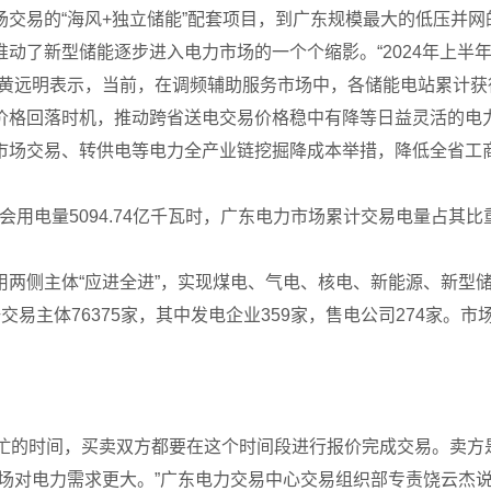
易的“海风+独立储能”配套项目，到广东规模最大的低压并网
动了新型储能逐步进入电力市场的一个个缩影。“2024年上半
黄远明表示，当前，在调频辅助服务市场中，各储能电站累计获得
格回落时机，推动跨省送电交易价格稳中有降等日益灵活的电力
场交易、转供电等电力全产业链挖掘降成本举措，降低全省工商业
电量5094.74亿千瓦时，广东电力市场累计交易电量占其比
侧主体“应进全进”，实现煤电、气电、核电、新能源、新型储
易主体76375家，其中发电企业359家，售电公司274家。
的时间，买卖双方都要在这个时间段进行报价完成交易。卖方
场对电力需求更大。”广东电力交易中心交易组织部专责饶云杰