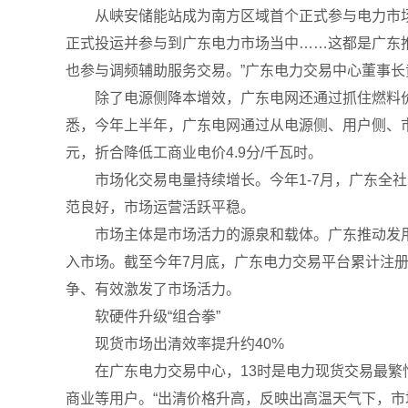
从峡安储能站成为南方区域首个正式参与电力市场交
正式投运并参与到广东电力市场当中……这都是广东推
也参与调频辅助服务交易。”广东电力交易中心董事长
除了电源侧降本增效，广东电网还通过抓住燃料价
悉，今年上半年，广东电网通过从电源侧、用户侧、市
元，折合降低工商业电价4.9分/千瓦时。
市场化交易电量持续增长。今年1-7月，广东全社会用
范良好，市场运营活跃平稳。
市场主体是市场活力的源泉和载体。广东推动发用两
入市场。截至今年7月底，广东电力交易平台累计注册交
争、有效激发了市场活力。
软硬件升级“组合拳”
现货市场出清效率提升约40%
在广东电力交易中心，13时是电力现货交易最繁忙
商业等用户。“出清价格升高，反映出高温天气下，市