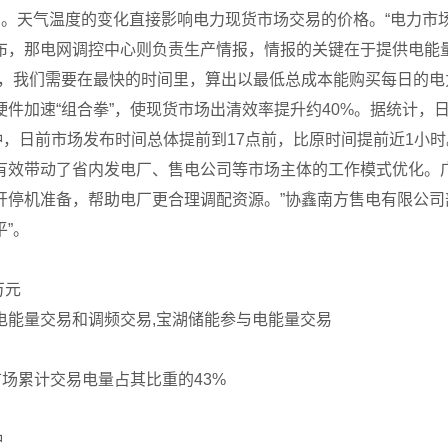
天气温度的变化直接影响电力现货市场交易的价格。“电力市场
布，那电网调控中心则负责生产情报，情报的关键在于提供电能
’，我们需要在最快的时间里，算出以最低总成本能购买每日的电
件加速“组合拳”，使现货市场出清效率提升约40%。据统计，日
钟，日前市场发布时间总体提前到17点前，比原时间提前近1小时
带动了省内发电厂、售电公司等市场主体的工作模式优化。广
开停机准备，帮助电厂更合理调配资源。”协鑫南方售电有限公司
”。
万元
能量交易和调频交易,宝湖储能参与电能量交易
市场累计交易电量占其比重的43%
钟