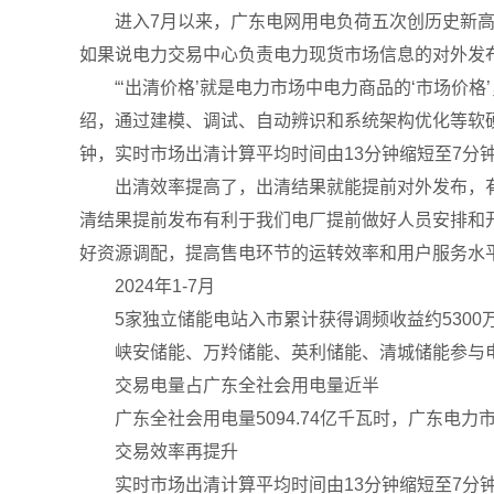
进入7月以来，广东电网用电负荷五次创历史新高。
如果说电力交易中心负责电力现货市场信息的对外发
“‘出清价格’就是电力市场中电力商品的‘市场价格
绍，通过建模、调试、自动辨识和系统架构优化等软硬
钟，实时市场出清计算平均时间由13分钟缩短至7分
出清效率提高了，出清结果就能提前对外发布，有效
清结果提前发布有利于我们电厂提前做好人员安排和
好资源调配，提高售电环节的运转效率和用户服务水平
2024年1-7月
5家独立储能电站入市累计获得调频收益约5300
峡安储能、万羚储能、英利储能、清城储能参与电
交易电量占广东全社会用电量近半
广东全社会用电量5094.74亿千瓦时，广东电力
交易效率再提升
实时市场出清计算平均时间由13分钟缩短至7分