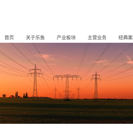
首页
关于乐鱼
产业板块
主营业务
经典案