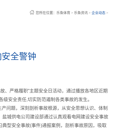
您所在位置：
乐鱼体育
>
乐鱼资讯
>
企业动态
>
响安全警钟
故、严格履职”主题安全日活动，通过播放各地区近期
实各级安全责任,切实防范遏制各类事故的发生。
全生产问题，深刻剖析事故根源，从安全思想认识、体制
，盐城供电公司建设部通过认真观看电网建设安全事故
典型安全事故(事件)通报案例，剖析事故原因，吸取