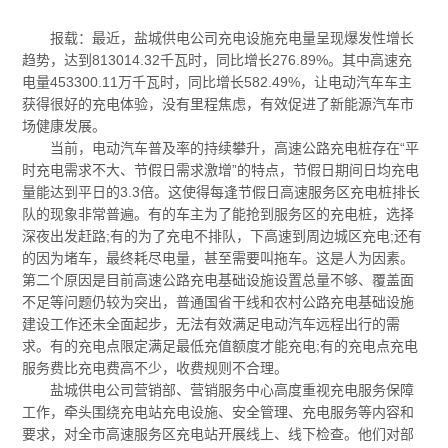
报载：最近，盐城供电公司充电设施充电量呈现爆发性增长
趋势，达到813014.32千瓦时，同比增长276.89%。其中高速充
电量453300.11万千瓦时，同比增长582.49%，让电动汽车车主
获得很好的充电体验，没有里程焦虑，有效促进了新能源汽车市
场健康发展。
当前，电动汽车普及率的持续攀升，高速公路充电桩存在“平
时充电需求不大、节假日需求激增”的特点，节假日期间日均充电
量能达到平日的3.3倍。这使得每逢节假日高速服务区充电桩排长
队的现象非常普遍。有的车主为了能抢到服务区的充电桩，选择
深夜出发赶路;有的为了充电不排队，下高速到周边城区充电;还有
的因为堵车，最终耗尽电量，甚至需要叫拖车。这是人为因素。
第二个原因是目前高速公路充电基础设施设置总量不够、覆盖面
不足等问题仍较为突出，普通国省干线和农村公路充电基础设施
建设工作还未全面起步，无法有效满足电动汽车远程出行的需
求。有的充电点限定满足最低充值额度才能充电;有的充电点充电
服务费比充电费高不少，收费规则不合理。
盐城供电公司营销部、营销服务中心高度重视充电服务保障
工作，牵头围绕充电站充电设施、安全管理、充电服务等内容和
要求，对全市高速服务区充电站开展线上、线下检查。他们对部