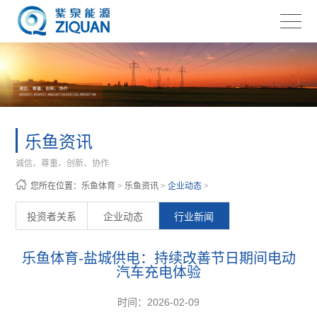
乐鱼资讯
诚信、尊重、创新、协作
您所在位置：
乐鱼体育
>
乐鱼资讯
>
企业动态
>
投资者关系
企业动态
行业新闻
乐鱼体育-盐城供电：持续改善节日期间电动
汽车充电体验
时间：2026-02-09