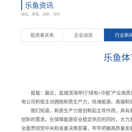
乐鱼资讯
诚信、尊重、创新、协作
投资者关系
企业动态
行业新
乐鱼体
报载：最近，盐城滨海举行“绿电+冷能”产业高质量
电公司积极主动拥抱新质生产力，抢滩能源、高端制
我们知道，新质生产力是创新起主导作用，具有高
创新的需求。在保障能源安全稳定供应的同时，大力
全面贯彻党中央和省委决策部署，牢牢把握高质量发