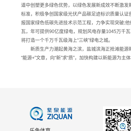
道中创塑更多绿色优势，以绿色发展新成效不断激发新
标准，积极争创国家级光伏产品碳足迹标识质量认证
报国家绿色低碳先进技术示范工程，力争实现突破;他们
瓦，年可提供90亿度绿电，规划风电存量1045万千
将打造一个千万千瓦级海上“三峡”绿电之城。
新质生产力潮起黄海之滨，盐城滨海正抢滩能源新
“能源+”文章，向“新”求“质”，加快构建以新能
乐鱼体育