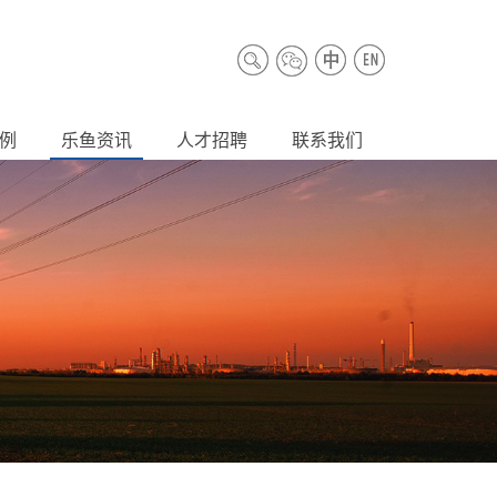
例
乐鱼资讯
人才招聘
联系我们