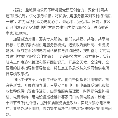
报载： 盐城供电公司不断凝聚党建联创合力，深化“村网共
建”服务机制，优化服务举措，将优质供电服务覆盖到农村的“最后
一米”，着力解决民众办电忧心事、烦心事、揪心事。日前，该公
司已创建98个乡镇供电所“村网共建”电力便民服务点，驻点覆盖
率实现100%。
加强遴选对接，落实专人服务。他们以共建、共治、共享为
目标，积极探索乡村供电服务新模式，选派政治素质高、业务技
能强、服务意识好的电力网格员参与驻点服务，按期签订《“村网
共建”电力便民服务合作协议》，明确服务内容与双方责任，实行
驻点工作痕迹化管理和做好回访记录，开展全天候、全流程、全
要素的技术指导和督导检查，将驻点工作质效纳入公司和供电所
日常绩效考核。
细化工作方案，强化工作落实。他们督促指导利用微信、抖
音等形式，开展春灌春灌、三夏安全用电、用电高峰反窃电和秋
收秋种保供电等宣传活动，由网格服务经理第一时间提供业扩报
装、电费缴纳、用电设备巡检维护等家门口的供电服务，制定“二
十四节气”行动计划，提升优质服务质量效益，实现乡镇办电不出
村、业务办理不用跑，着力集中解决当地群众“急难愁盼”的用电问
题。