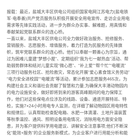
报载：最近，盐城大丰区供电公司组织国家电网江苏电力(盐电铁
军·电奉善)共产党员服务队积极开展安全用电宣传、走访企业用电
需求等先锋实践活动，进一步为群众办实事、解难题，用真情和
奉献架起党联系群众的连心桥。
一直以来，盐城大丰区供电公司全力做好政治服务、抢修服务、
营销服务、志愿服务、增值服务，着力打造为民服务的先锋旗
帜，筑牢党联系群众的连心桥。他们以奉献一颗善心为宗旨，通
过为困难儿童建“梦想小屋”、定期组织“我为七一献热血”活动、帮
助弱势群体和结对儿童实现“微心愿”、“补上爱”“帮个忙”“电暖流”
三项行动服务社区、抢险救灾，常态化开展“爱心素食馆义务劳动”
“电力安全进校园”“电暖流”等活动，累计参加志愿服务465次，为
构建社会主义和谐社会贡献了智慧和力量;为确保大丰港动物园内
的电力设施安全，做好即将到来的游客高峰期间的电力保障工
作，他们对这些保电点位涉及的线路、设备、通道开展特巡、特
检，实施7×24小时用电专人监测，在详细了解动物园区用电特性
和规律后，认真帮助检查配电箱、水肥一体滴灌、土地升温装置
等秋季温控、通风、照明设备用电情况，消除用电方面安全隐
患，并为客户提供科学用电建议、讲解安全注意事项;他们不断深
化“能效+服务”的企业服务新模式，为企业客户进行用能分析和能