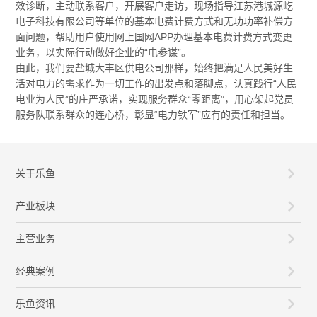
效诊断，主动联系客户，开展客户走访，现场指导江苏港城源屹
电子科技有限公司等单位的基本电费计费方式和无功功率补偿方
面问题，帮助用户使用网上国网APP办理基本电费计费方式变更
业务，以实际行动做好企业的“电参谋”。
由此，我们要盐城大丰区供电公司那样，始终把满足人民美好生
活对电力的需求作为一切工作的出发点和落脚点，认真践行“人民
电业为人民”的庄严承诺，实现服务群众“零距离”，用心架起党员
服务队联系群众的连心桥，彰显“电力铁军”应有的责任和担当。
关于乐鱼
产业板块
主营业务
经典案例
乐鱼资讯