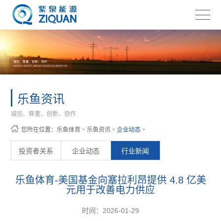
乐鱼资讯
诚信、尊重、创新、协作
您所在位置：
乐鱼体育
>
乐鱼资讯
>
企业动态
>
投资者关系
企业动态
行业新闻
乐鱼体育-美国基金向塞拉利昂提供 4.8 亿美
元用于改善电力供应
时间：2026-01-29