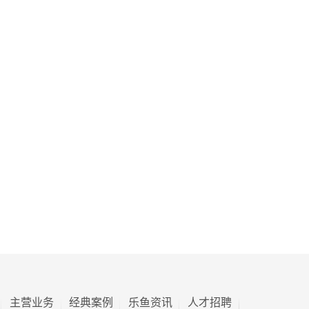
主营业务
经典案例
乐鱼资讯
人才招聘