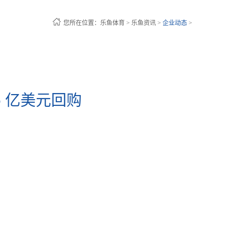
您所在位置：
乐鱼体育
>
乐鱼资讯
>
企业动态
>
5.5 亿美元回购