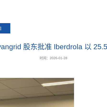
闻
ngrid 股东批准 Iberdrola 以 2
时间：2026-01-28