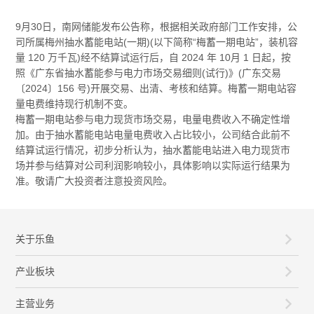
9月30日，南网储能发布公告称，根据相关政府部门工作安排，公
司所属梅州抽水蓄能电站(一期)(以下简称“梅蓄一期电站”，装机容
量 120 万千瓦)经不结算试运行后，自 2024 年 10月 1 日起，按
照《广东省抽水蓄能参与电力市场交易细则(试行)》(广东交易
〔2024〕156 号)开展交易、出清、考核和结算。梅蓄一期电站容
量电费维持现行机制不变。
梅蓄一期电站参与电力现货市场交易，电量电费收入不确定性增
加。由于抽水蓄能电站电量电费收入占比较小，公司结合此前不
结算试运行情况，初步分析认为，抽水蓄能电站进入电力现货市
场并参与结算对公司利润影响较小，具体影响以实际运行结果为
准。敬请广大投资者注意投资风险。
关于乐鱼
产业板块
主营业务