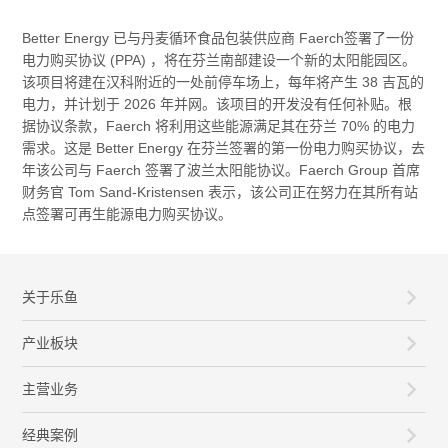
Better Energy 已与丹麦循环食品包装供应商 Faerch签署了一份
电力购买协议 (PPA) ，将在芬兰南部建设一个新的太阳能园区。
该项目将建在汉科附近的一处前停车场上，每年将产生 38 吉瓦的
电力，并计划于 2026 年并网。该项目的开发没有任何补贴。根
据协议条款，Faerch 将利用这些能源满足其在芬兰 70% 的电力
需求。这是 Better Energy 在芬兰签署的第一份电力购买协议，去
年该公司与 Faerch 签署了波兰太阳能协议。Faerch Group 首席
财务官 Tom Sand-Kristensen 表示，该公司正在努力在其所有站
点签署可再生能源电力购买协议。
关于乐鱼
产业板块
主营业务
经典案例