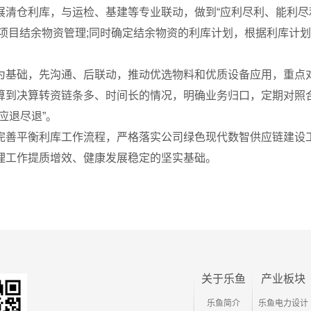
清仓利库，与运检、基建等专业联动，做到“应利尽利、能利尽利
项目结余物资管理;同时确定结余物资的利库计划，根据利库计划
为基础，先沟通、后联动，推动优选物料和优质设备应用，重点
算到决算转资链条多、时间长的情况，明确业务归口，定期对照
应退尽退”。
完善平衡利库工作流程，严格落实公司绿色现代数智供应链建设
理工作提质增效、健康发展稳定的坚实基础。
关于乐鱼
产业板块
乐鱼简介
乐鱼电力设计