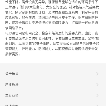
性能下降，确保设备无异常，确保设备能够在适宜的环境条件下
正常运行;他们以大信息化、大安全的理念，针对极端天气或突发
情况，制定定期的检修计划，及时排查和处理隐患，制定完善的
应急预案，加强演练，加强网络与信息安全工作，织牢织密防护
网，提高全员应对突发情况的支撑保障能力，打造新一代信息通
信网络平台。
电力通信网是电网安全、稳定和经济运行的重要支撑。由此，我
们要象盐城响水县供电公司那样，专做强做优主责主业，坚持“横
向到边、纵向到底”的安全策略，切实提高公司网络与信息安全的
管理能力、控制能力、防御能力，从而积极应对电网信通安全发
展新需要。
关于乐鱼
产业板块
主营业务