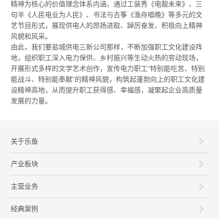
精神为核心的价值理念体系内涵，通过工装秀《电靓未来》、三
句半《人民电业为人民》、书法与古筝《渔舟唱晚》等多元的文
艺节目形式，展现供电人的昂扬进取、踔厉奋发、积极向上精神
风貌和风采。
由此，我们要盐城供电三新公司那样，不断加强职工文化建设阵
地，组织职工深入电力保供、乡村振兴等生动火热的劳动现场，
开展形式多样的文学艺术创作，宣传电力职工“特别能吃苦、特别
能战斗、特别能奉献”的精神风貌，构筑起蓬勃向上的职工文化建
设精神高地，从而提升职工获得感、幸福感，凝聚起企业高质量
发展的力量。
关于乐鱼
产业板块
主营业务
经典案例