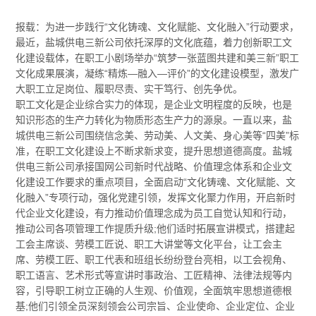
报载：为进一步践行“文化铸魂、文化赋能、文化融入”行动要求，
最近，盐城供电三新公司依托深厚的文化底蕴，着力创新职工文
化建设载体，在职工小剧场举办“筑梦一张蓝图共建和美三新”职工
文化成果展演，凝练“精炼—融入—评价”的文化建设模型，激发广
大职工立足岗位、履职尽责、实干笃行、创先争优。
职工文化是企业综合实力的体现，是企业文明程度的反映，也是
知识形态的生产力转化为物质形态生产力的源泉。一直以来，盐
城供电三新公司围绕信念美、劳动美、人文美、身心美等“四美”标
准，在职工文化建设上不断求新求变，提升思想道德高度。盐城
供电三新公司承接国网公司新时代战略、价值理念体系和企业文
化建设工作要求的重点项目，全面启动“文化铸魂、文化赋能、文
化融入”专项行动，强化党建引领，发挥文化聚力作用，开启新时
代企业文化建设，有力推动价值理念成为员工自觉认知和行动，
推动公司各项管理工作提质升级;他们适时拓展宣讲模式，搭建起
工会主席谈、劳模工匠说、职工大讲堂等文化平台，让工会主
席、劳模工匠、职工代表和班组长纷纷登台亮相，以工会视角、
职工语言、艺术形式等宣讲时事政治、工匠精神、法律法规等内
容，引导职工树立正确的人生观、价值观，全面筑牢思想道德根
基;他们引领全员深刻领会公司宗旨、企业使命、企业定位、企业