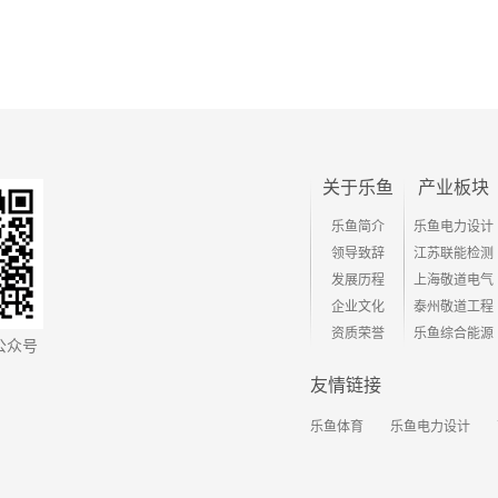
关于乐鱼
产业板块
乐鱼简介
乐鱼电力设计
领导致辞
江苏联能检测
发展历程
上海敬道电气
企业文化
泰州敬道工程
资质荣誉
乐鱼综合能源
公众号
友情链接
乐鱼体育
乐鱼电力设计