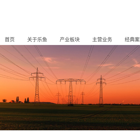
首页
关于乐鱼
产业板块
主营业务
经典案