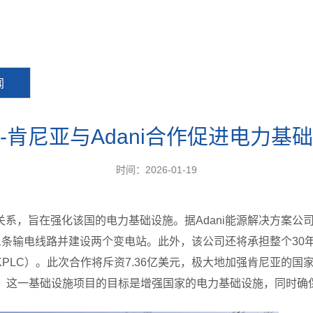
闻
-肯尼亚与Adani合作促进电力基
时间：2026-01-19
在强化该国的电力基础设施。据Adani能源解决方案公司（Adani 
展三条输电线路并建设两个变电站。此外，该公司还将承担整个3
PLC）。此次合作将斥资7.36亿美元，极大地加强肯尼亚的
）解释说，这一基础设施项目的目标是增强国家的电力基础设施，同时