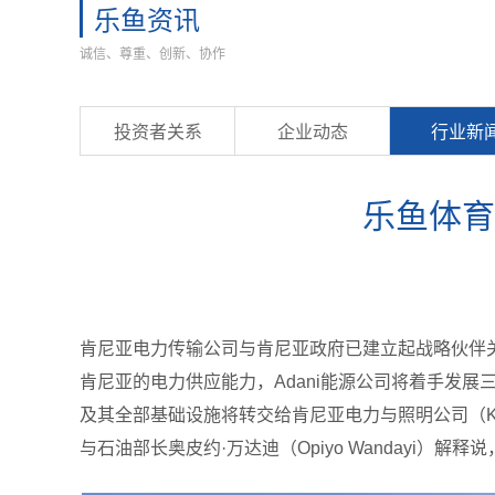
乐鱼资讯
诚信、尊重、创新、协作
投资者关系
企业动态
行业新
乐鱼体育
肯尼亚电力传输公司与肯尼亚政府已建立起战略伙伴关系，旨
肯尼亚的电力供应能力，Adani能源公司将着手发
及其全部基础设施将转交给肯尼亚电力与照明公司（K
与石油部长奥皮约·万达迪（Opiyo Wandayi