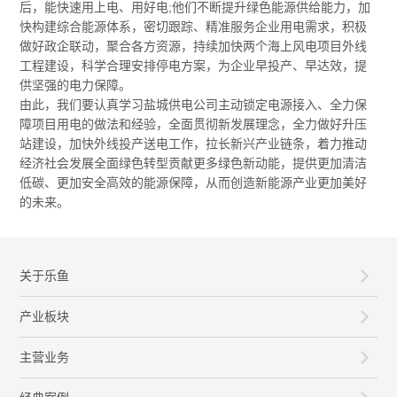
后，能快速用上电、用好电;他们不断提升绿色能源供给能力，加
快构建综合能源体系，密切跟踪、精准服务企业用电需求，积极
做好政企联动，聚合各方资源，持续加快两个海上风电项目外线
工程建设，科学合理安排停电方案，为企业早投产、早达效，提
供坚强的电力保障。
由此，我们要认真学习盐城供电公司主动锁定电源接入、全力保
障项目用电的做法和经验，全面贯彻新发展理念，全力做好升压
站建设，加快外线投产送电工作，拉长新兴产业链条，着力推动
经济社会发展全面绿色转型贡献更多绿色新动能，提供更加清洁
低碳、更加安全高效的能源保障，从而创造新能源产业更加美好
的未来。
关于乐鱼
产业板块
主营业务