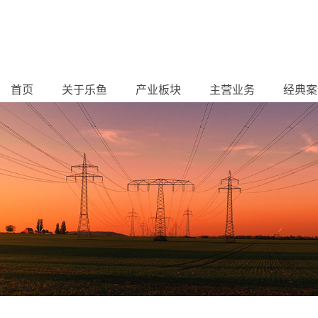
首页
关于乐鱼
产业板块
主营业务
经典案