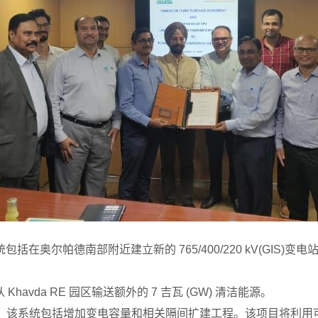
奥尔帕德南部附近建立新的 765/400/220 kV(GIS)变电
havda RE 园区输送额外的 7 吉瓦 (GW) 清洁能源。
输电系统，该系统包括增加变电容量和相关隔间扩建工程。该项目将利用可再生能源