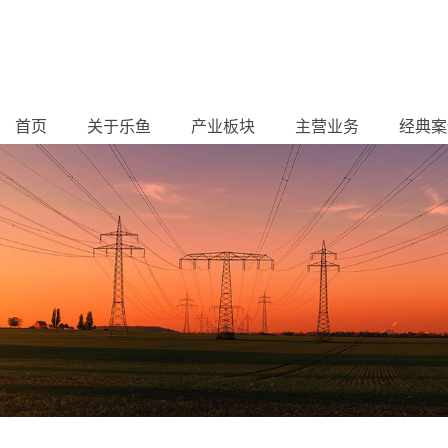
首页
关于乐鱼
产业板块
主营业务
经典案