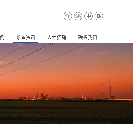
例
乐鱼资讯
人才招聘
联系我们