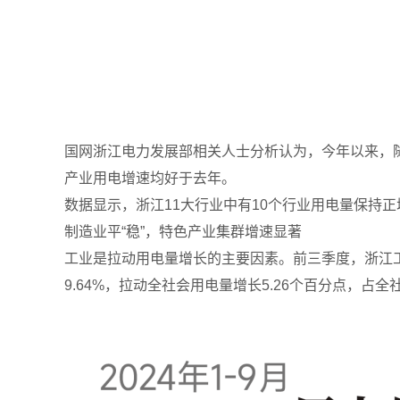
国网浙江电力发展部相关人士分析认为，今年以来，随
产业用电增速均好于去年。
数据显示，浙江11大行业中有10个行业用电量保持正
制造业平“稳”，特色产业集群增速显著
工业是拉动用电量增长的主要因素。前三季度，浙江工业用
9.64%，拉动全社会用电量增长5.26个百分点，占全社