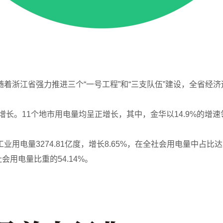
着浙江省强力推进三个“一号工程”和“三支队伍”建设，全省经
增长。11个地市用电量均呈正增长，其中，金华以14.9%的增
电量3274.81亿度，增长8.65%，在全社会用电量中占比达到
会用电量比重的54.14%。