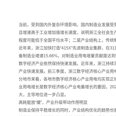
当前，受到国内外复杂环境影响，国内制造业发展受
且增速高于工业增加值增长速度，说明浙江全社会生
程度可能低于全国平均水平；二是产业结构上，传统
近年来，浙江加快打造“415X”先进制造业集群，在
备制造业增速15.66%，对制造业用电增量贡献度达到
数字经济产业依然保持快速发展。近年来，浙江持续
产业快速发展。前三季度，浙江数字经济核心产业用电量2
分地市来看，各地市数字经济核心产业用电均实现正增
业用电增长是数字经济核心产业电量增长的要因，202
大，主导地位进一步凸显。
高耗能放“缓”，产业升级带动作用明显
制造业保持平稳增长的同时，产业结构优化的趋势也