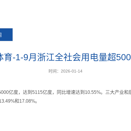
闻
育-1-9月浙江全社会用电量超50
时间：2026-01-14
亿度，达到5115亿度，同比增速达到10.55%。三大产业和居民用电
.49%和17.08%。