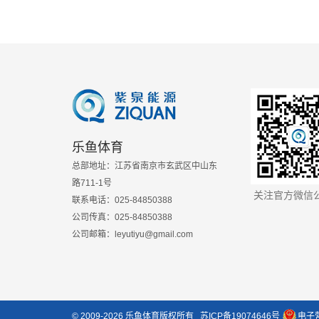
乐鱼体育
总部地址：江苏省南京市玄武区中山东
路711-1号
关注官方微信
联系电话：025-84850388
公司传真：025-84850388
公司邮箱：leyutiyu@gmail.com
© 2009-2026
乐鱼体育
版权所有
苏ICP备19074646号
电子