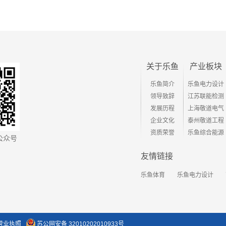
关于乐鱼
产业板块
乐鱼简介
乐鱼电力设计
领导致辞
江苏联能检测
发展历程
上海敬道电气
企业文化
泰州敬道工程
资质荣誉
乐鱼综合能源
公众号
友情链接
乐鱼体育
乐鱼电力设计
营业执照
苏公网安备 32010202010933号