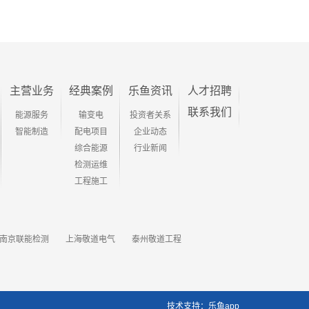
主营业务
经典案例
乐鱼资讯
人才招聘
联系我们
能源服务
输变电
投资者关系
智能制造
配电项目
企业动态
综合能源
行业新闻
检测运维
工程施工
南京联能检测
上海敬道电气
泰州敬道工程
技术支持：
乐鱼app