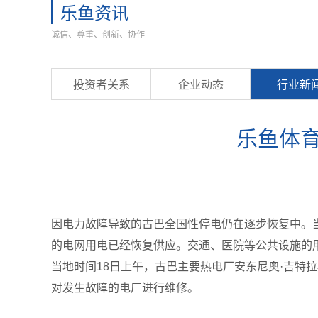
乐鱼资讯
诚信、尊重、创新、协作
投资者关系
企业动态
行业新
乐鱼体育
因电力故障导致的古巴全国性停电仍在逐步恢复中。当
的电网用电已经恢复供应。交通、医院等公共设施的
当地时间18日上午，古巴主要热电厂安东尼奥·吉
对发生故障的电厂进行维修。