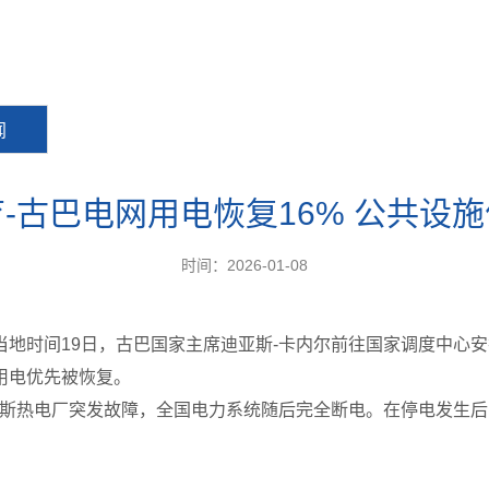
闻
-古巴电网用电恢复16% 公共设
时间：2026-01-08
地时间19日，古巴国家主席迪亚斯-卡内尔前往国家调度中心安
用电优先被恢复。
特拉斯热电厂突发故障，全国电力系统随后完全断电。在停电发生