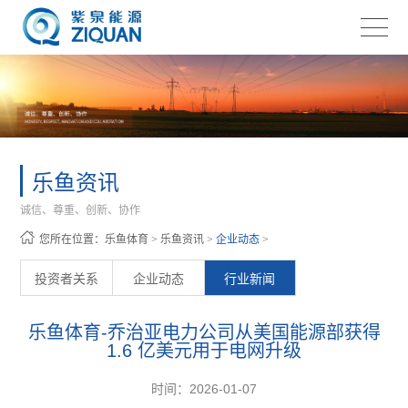
乐鱼资讯
诚信、尊重、创新、协作
您所在位置：
乐鱼体育
>
乐鱼资讯
>
企业动态
>
投资者关系
企业动态
行业新闻
乐鱼体育-乔治亚电力公司从美国能源部获得
1.6 亿美元用于电网升级
时间：2026-01-07