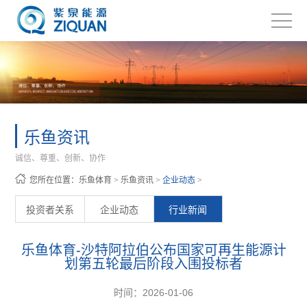
乐鱼资讯
诚信、尊重、创新、协作
您所在位置：
乐鱼体育
>
乐鱼资讯
>
企业动态
>
投资者关系
企业动态
行业新闻
乐鱼体育-沙特阿拉伯公布国家可再生能源计
划第五轮最后阶段入围投标者
时间：2026-01-06