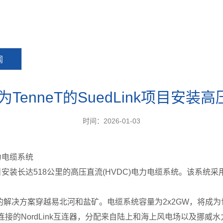
闻
为TenneT的SuedLink项目安
时间：2026-01-03
电力电缆系统
nk项目安装长达518公里的高压直流(HVDC)电力电缆系统。该系
。
门设计的解决方案穿越易北河和盐矿。电缆系统容量为2x2GW，将
统连接的NordLink互连器，分配来自陆上和海上风电场以及挪威