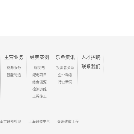
主营业务
经典案例
乐鱼资讯
人才招聘
联系我们
能源服务
输变电
投资者关系
智能制造
配电项目
企业动态
综合能源
行业新闻
检测运维
工程施工
南京联能检测
上海敬道电气
泰州敬道工程