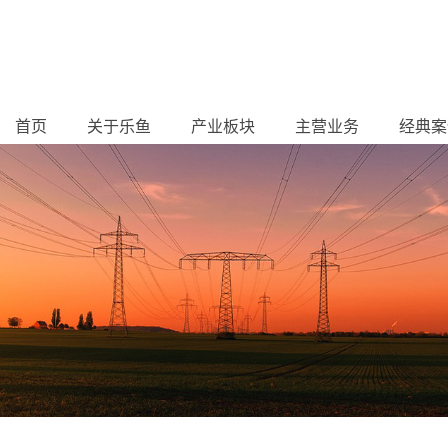
首页
关于乐鱼
产业板块
主营业务
经典案