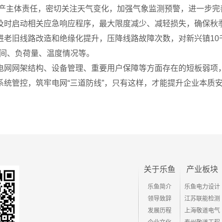
生产主体责任，密切关注天气变化，加强气象监测预警，进一步完
时启动相关应急响应程序，最大限度减少、减轻损失，确保秋季电网
老旧线路改造和绝缘化提升，压降线路故障次数，对新兴镇10
时间、负荷量、温度情况等。
电网网架结构、设备管理、重要用户保障等方面存在的短板弱项
统管控，筑牢电网“三道防线”，只有这样，才能提升企业本质安
关于乐鱼
产业板块
乐鱼简介
乐鱼电力设计
领导致辞
江苏联能检测
发展历程
上海敬道电气