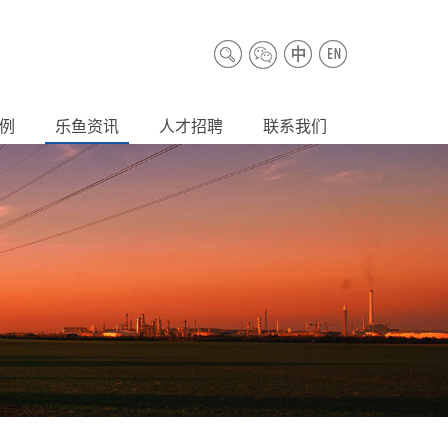
例
乐鱼资讯
人才招聘
联系我们