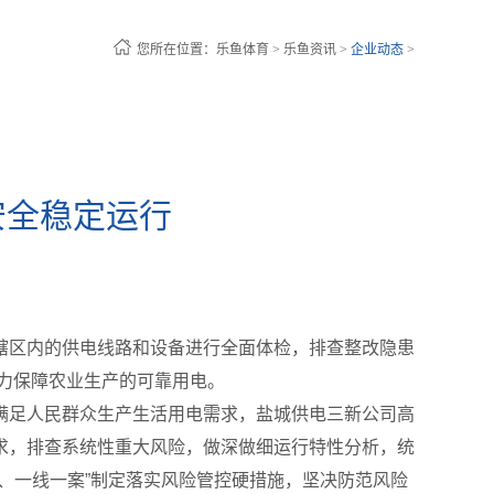
您所在位置：
乐鱼体育
>
乐鱼资讯
>
企业动态
>
安全稳定运行
辖区内的供电线路和设备进行全面体检，排查整改隐患
全力保障农业生产的可靠用电。
满足人民群众生产生活用电需求，盐城供电三新公司高
求，排查系统性重大风险，做深做细运行特性分析，统
、一线一案”制定落实风险管控硬措施，坚决防范风险