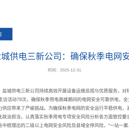
闻
盐城供电三新公司：确保秋季电网
时间：2025-12-31
，盐城供电三新公司持续高效开展设备运维巡视与优质服务，对
走访活动78次，确保秋季用电高峰期间的电网安全可靠供电，
力供应带来了严峻挑战。为确保秋季电网的安全运行平稳供电，
化政治担当，认真落实秋季用电专项安全风险分析各方面管控要
告中梳理出的二级以上电网安全风险及县域全停风险，“一站一案