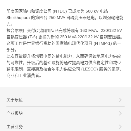
印度国家输电和调度公司 (NTDC) 已成功为 500 kV 电站
Sheikhupura 的第四台 250 MVA 自耦变压器通电，以增强输电能
力。
拉合尔项目交付(北部)团队已完成将现有 160 MVA、220/132 kV
自耦变压器 (T-6) 更换为新的 250 MVA 220/132 kV 自耦变压器。
这项工作是世界银行资助的国家输电现代化项目 (NTMP-1) 的一
部分。
此次容量提升将增强电网的输电能力，从而确保该地区电力供应
的可靠性。升级后的基础设施将通过提高电力供应稳定性和减少
输电限制，直接惠及拉合尔电力供应公司 (LESCO) 服务的家庭、
商业和工业消费者。
关于乐鱼
产业板块
主营业务