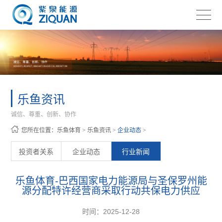
乐鱼资讯
诚信、尊重、创新、协作
您所在位置：
乐鱼体育
>
乐鱼资讯
>
企业动态
>
投资者关系
企业动态
行业新闻
乐鱼体育-巴西国家电力能源局与圣保罗州能
源分配特许经营商采取行动共保电力供应
时间：2025-12-28