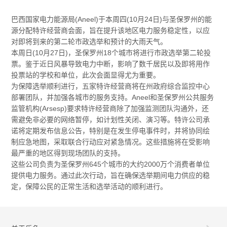
巴西国家电力能源局(Aneel)于本周四(10月24日)与圣保罗州的能
源分配特许经营商会面，旨在提升该地区电力服务稳定性，以应
对即将到来的第二轮市政选举和预计的大雨天气。
本周日(10月27日)，圣保罗州18个城市将进行市政选举第二轮投
票。鉴于近日风暴导致电力中断，影响了数千居民以及即将用作
投票站的学校和单位，此次会面显得尤为重要。
为保障选举顺利进行，五家特许经营商将在州政府综合监控中心
部署团队，并加强各城市的服务支持。Aneel和圣保罗州公共服务
监管机构(Arsesp)要求特许经营商除了加强监测团队沟通外，还
需避免非必要的网络暂停，如计划性关闭、演习等。特许公司承
诺将定期发布信息公告，特别是在发生停电事件时，并将协同绘
制应急地图，采取联合行动应对紧急情况。这些措施将在受影响
最严重的地区得到现场团队的支持。
这些公司负责为圣保罗州645个城市的大约2000万个消费者单位
提供电力服务。通过此次行动，旨在确保选举期间电力供应的稳
定，保障公民的正常生活和选举活动的顺利进行。