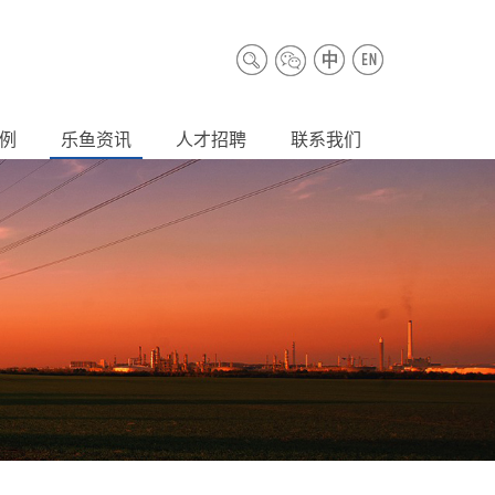
例
乐鱼资讯
人才招聘
联系我们