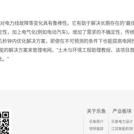
且对电力线故障等变化具有鲁棒性。它有助于解决长期存在的“最
定性，加上电气化(例如电动汽车)，增加了需求的不确定性，传
几秒钟内优化解决方案，即使在不可预测的条件下也能提高电网
决方案来管理电网，”土木与环境工程助理教授、该项目首席研究员 N
。”
关于乐鱼
产业板块
乐鱼简介
乐鱼电力设计
领导致辞
江苏联能检测