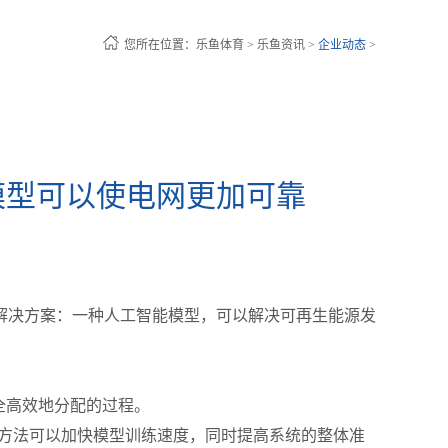
您所在位置：
乐鱼体育
>
乐鱼资讯
>
企业动态
>
模型可以使电网更加可靠
解决方案：一种人工智能模型，可以解决可再生能源发
全高效地分配的过程。
双层方法可以加快模型训练速度，同时提高系统的整体准