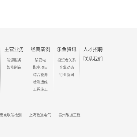
主营业务
经典案例
乐鱼资讯
人才招聘
联系我们
能源服务
输变电
投资者关系
智能制造
配电项目
企业动态
综合能源
行业新闻
检测运维
工程施工
南京联能检测
上海敬道电气
泰州敬道工程