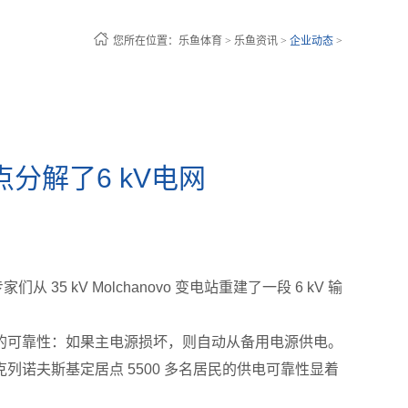
您所在位置：
乐鱼体育
>
乐鱼资讯
>
企业动态
>
分解了6 kV电网
 kV Molchanovo 变电站重建了一段 6 kV 输
的可靠性：如果主电源损坏，则自动从备用电源供电。
诺夫斯基定居点 5500 多名居民的供电可靠性显着