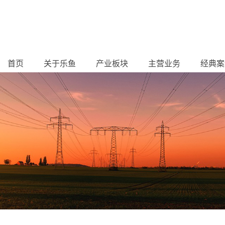
首页
关于乐鱼
产业板块
主营业务
经典案