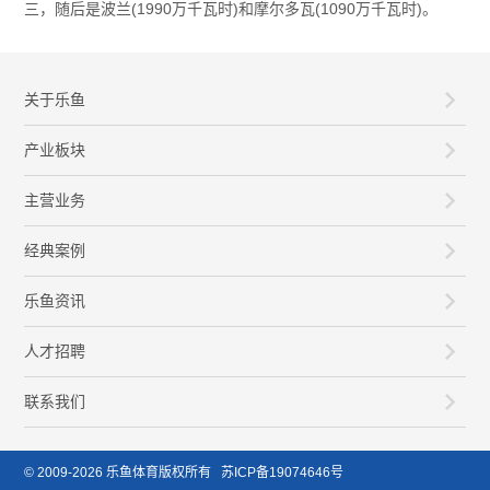
三，随后是波兰(1990万千瓦时)和摩尔多瓦(1090万千瓦时)。
关于乐鱼
产业板块
主营业务
经典案例
乐鱼资讯
人才招聘
联系我们
© 2009-2026
乐鱼体育
版权所有
苏ICP备19074646号