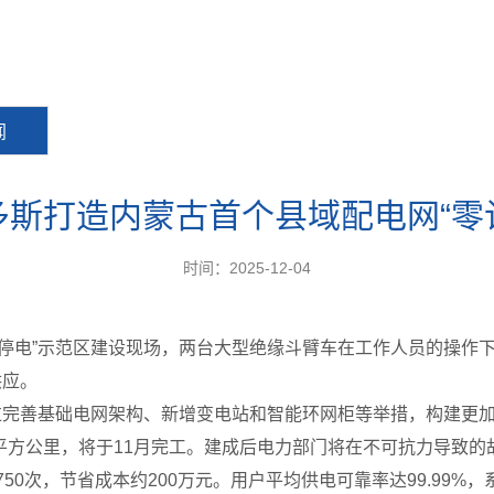
闻
多斯打造内蒙古首个县域配电网“零
时间：2025-12-04
划停电”示范区建设现场，两台大型绝缘斗臂车在工作人员的操作
供应。
过完善基础电网架构、新增变电站和智能环网柜等举措，构建更加
60平方公里，将于11月完工。建成后电力部门将在不可抗力导致
0次，节省成本约200万元。用户平均供电可靠率达99.99%，系统