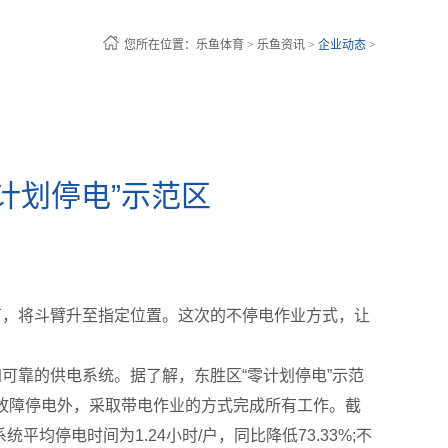
您所在位置：
乐鱼体育
>
乐鱼资讯
>
企业动态
>
计划停电”示范区
下，将斗臂升至指定位置。这次的不停电作业方式，让
可靠的供电系统。据了解，东胜区“零计划停电”示范
的故障停电外，采取带电作业的方式完成所有工作。截
平均停电时间为1.24小时/户，同比降低73.33%;不