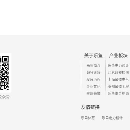
关于乐鱼
产业板块
乐鱼简介
乐鱼电力设计
领导致辞
江苏联能检测
发展历程
上海敬道电气
企业文化
泰州敬道工程
资质荣誉
乐鱼综合能源
公众号
友情链接
乐鱼体育
乐鱼电力设计