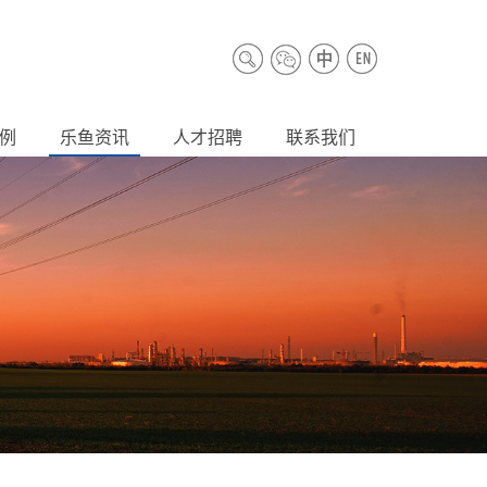
例
乐鱼资讯
人才招聘
联系我们