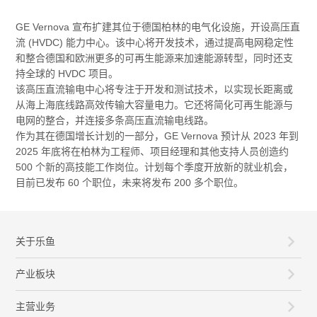
GE Vernova 宣布扩建其位于德国柏林的电气化设施，开设高压直
流 (HVDC) 能力中心。该中心将开发技术，通过提高电网稳定性
和整合德国和欧洲更多的可再生能源来加速能源转型，同时还支
持全球的 HVDC 项目。
该高压直流输电中心将专注于开发和测试技术，以实现长距离或
从海上海底线路高效传输大容量电力。它还将简化可再生能源与
电网的整合，并连接多条高压直流输电线路。
作为其在德国增长计划的一部分，GE Vernova 预计从 2023 年到
2025 年底将在柏林为工程师、项目经理和其他支持人员创造约
500 个新的高技能工作岗位。计划每个季度开放新的就业机会，
目前已发布 60 个职位，未来将发布 200 多个职位。
关于乐鱼
产业板块
主营业务