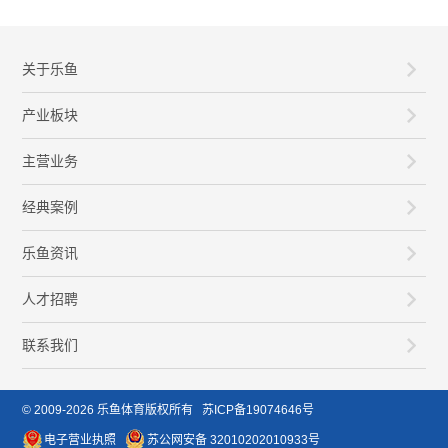
关于乐鱼
产业板块
主营业务
经典案例
乐鱼资讯
人才招聘
联系我们
© 2009-2026
乐鱼体育
版权所有
苏ICP备19074646号
电子营业执照
苏公网安备 32010202010933号